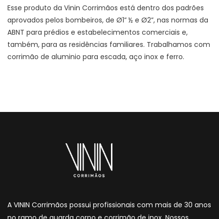
Esse produto da Vinin Corrimãos está dentro dos padrões
aprovados pelos bombeiros, de Ø1” ½ e Ø2”, nas normas da
ABNT para prédios e estabelecimentos comerciais e,
também, para as residências familiares. Trabalhamos com
corrimão de aluminio para escada, aço inox e ferro.
A VININ Corrimãos possui profissionais com mais de 30 anos
no ramo de guarda corpo e corrimão de inox. Nossos