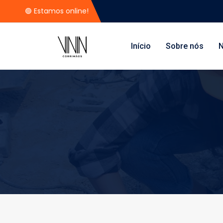
🟢 Estamos online!
Início
Sobre nós
N